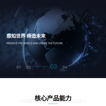
工匠精神+创新精神
双轮驱动 聚焦“智”造
硬科技
强创新
创未来
04
01
02
03
核心产品能力
CORE PRODUCT CAPABILITIES