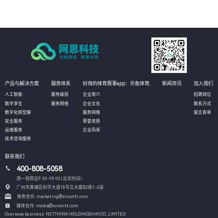
产品与解决方案
服务体系
好用的体育赛事app：乐鱼体育,
新闻资讯
加入我们
人工智能
服务级别
企业简介
招聘岗位
数字孪生
服务网络
企业文化
联系方式
数字化转型解
服务网络
留言表单
安全服务
荣誉资质
运维服务
企业风采
技术咨询服务
联系我们
400-808-5058
周一到周五9:30-18:00 (北京时间）
广州市黄埔区科学大道18号芯大厦B2栋1-2层
商务合作: marketing@sinontt.com
媒体合作: media@sinontt.com
Overseas business: NETTHINK HOLDINGS(HK)CO.,LIMITED