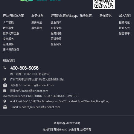
产品与解决方案
服务体系
好用的体育赛事app：乐鱼体育,
新闻资讯
加入我们
人工智能
服务级别
企业简介
招聘岗位
数字孪生
服务网络
企业文化
联系方式
数字化转型解
服务网络
留言表单
安全服务
荣誉资质
运维服务
企业风采
技术咨询服务
联系我们
400-808-5058
周一到周五9:30-18:00 (北京时间）
广州市黄埔区科学大道18号芯大厦B2栋1-2层
商务合作: marketing@sinontt.com
媒体合作: media@sinontt.com
Overseas business: NETTHINK HOLDINGS(HK)CO.,LIMITED
Add: Unit 04-05, 16F, The Broadway No.54-62 Lockhart Road,
Wanchai, HongKong
Email: sinontt_business@sinontt.com
© 粤ICP备20035220号
好用的体育赛事app：乐鱼体育, 版权所有